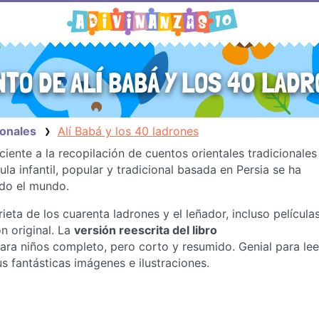
TO DE ALÍ BABÁ Y LOS 40 LAD
ionales
Alí Babá y los 40 ladrones
❯
iente a la recopilación de cuentos orientales tradicionales
a infantil, popular y tradicional basada en Persia se ha
odo el mundo.
eta de los cuarenta ladrones y el leñador, incluso película
n original. La
versión reescrita del libro
ra niños completo, pero corto y resumido. Genial para leer
us fantásticas imágenes e ilustraciones.