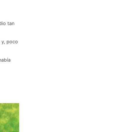
dio tan
a y, poco
había