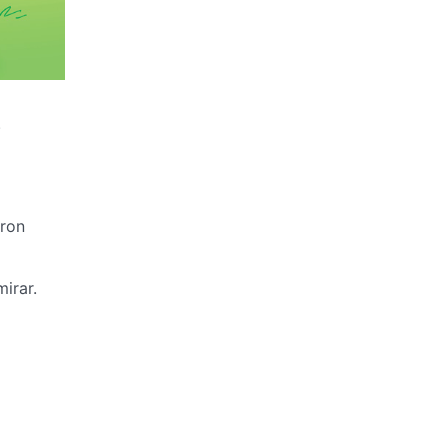
.
aron
irar.