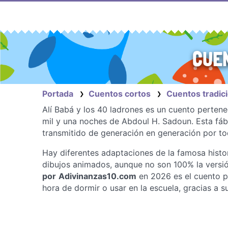
Saltar
al
contenido
CUEN
Portada
Cuentos cortos
Cuentos tradic
❯
❯
Alí Babá y los 40 ladrones es un cuento pertenec
mil y una noches de Abdoul H. Sadoun. Esta fábul
transmitido de generación en generación por t
Hay diferentes adaptaciones de la famosa histori
dibujos animados, aunque no son 100% la versió
por
Adivinanzas10.com
en 2026 es el cuento pa
hora de dormir o usar en la escuela, gracias a s