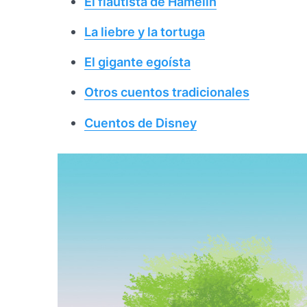
El flautista de Hamelín
La liebre y la tortuga
El gigante egoísta
Otros cuentos tradicionales
Cuentos de Disney