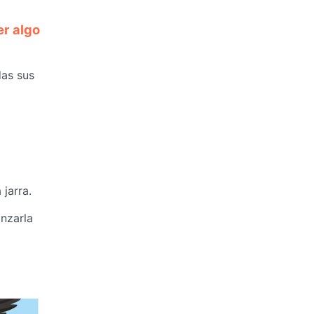
er algo
das sus
 jarra.
anzarla