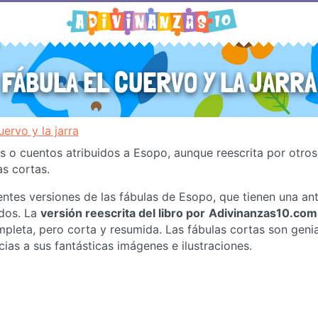
FÁBULA EL CUERVO Y LA JARRA
uervo y la jarra
bros o cuentos atribuidos a Esopo, aunque reescrita por otros
as cortas.
entes versiones de las fábulas de Esopo, que tienen una a
ados. La
versión reescrita del libro por
Adivinanzas10.com
ompleta, pero corta y resumida. Las fábulas cortas son geni
cias a sus fantásticas imágenes e ilustraciones.